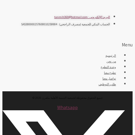
البريد الإلكتروني : tanmih360@hotmail.com
الحساب البنكي للجمعية (مصرف الراجحي) : SA5380000257608010259984
Menu
الرئيسية
من نحن
وحدة التطوع
تطوع معنا
تواصل معنا
طلب التوظيف
جميع الحقوق محفوظة لجمعية التنمية الأهلية ببلقرن 2026 ©
Whatsapp