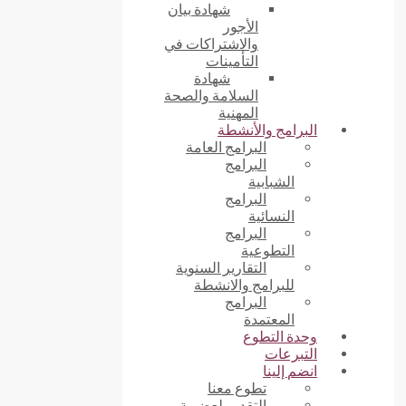
شهادة بيان
الأجور
والاشتراكات في
التأمينات
شهادة
السلامة والصحة
المهنية
البرامج والأنشطة
البرامج العامة
البرامج
الشبابية
البرامج
النسائية
البرامج
التطوعية
التقارير السنوية
للبرامج والانشطة
البرامج
المعتمدة
وحدة التطوع
التبرعات
انضم إلينا
تطوع معنا
التقديم لعضوية