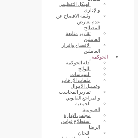
الهيكل التنظيمي
والإداري
وثيقة الافصاح عن
عدم تعارض
المصالح
تقارير متابعة
العاملين
الافصاح واقرار
العاملين
الحوكمة
أدلة الحوكمة
اللوائح
السياسات
ملفات الإرهاب
وغسيل الأموال
تقارير المحاسب
والمراجع القانوني
الجمعية
العمومية
مجلس الإدارة
استطلاع قياس
الرضا
اللجان