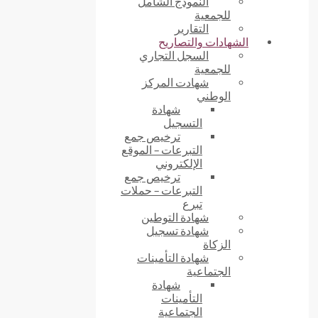
النموذج الشامل
للجمعية
التقارير
الشهادات والتصاريح
السجل التجاري
للجمعية
شهادت المركز
الوطني
شهادة
التسجيل
ترخيص جمع
التبرعات – الموقع
الإلكتروني
ترخيص جمع
التبرعات – حملات
تبرع
شهادة التوطين
شهادة تسجيل
الزكاة
شهادة التأمينات
الجتماعية
شهادة
التأمينات
الجتماعية