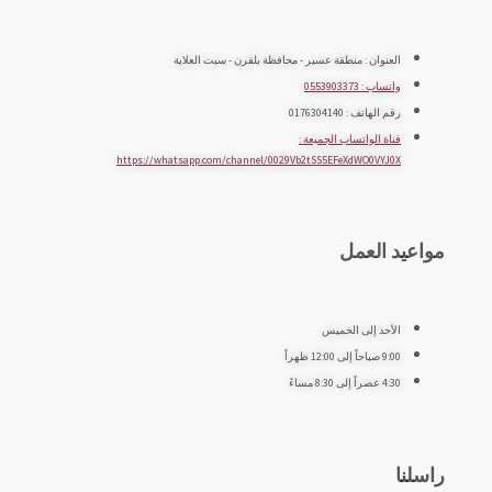
العنوان : منطقة عسير - محافظة بلقرن - سبت العلاية
واتساب : 0553903373
رقم الهاتف : 0176304140
قناة الواتساب الجميعة :
https://whatsapp.com/channel/0029Vb2tSS5EFeXdWO0VYJ0X
مواعيد العمل
الأحد إلى الخميس
9:00 صباحاً إلى 12:00 ظهراً
4:30 عصراً إلى 8:30 مساءً
راسلنا