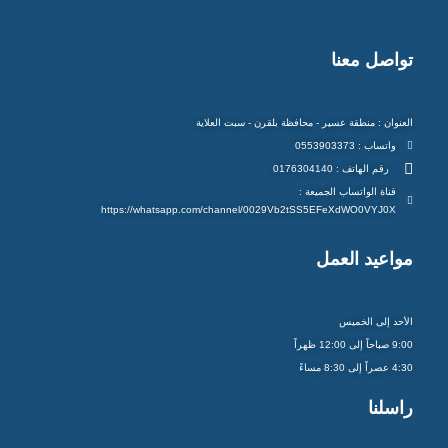
تواصل معنا
العنوان : منطقة عسير - محافظة بلقرن - سبت العلاية
واتساب : 0553903373
رقم الهاتف : 0176304140
قناة الواتساب الجميعة :
https://whatsapp.com/channel/0029Vb2tSS5EFeXdWO0VYJ0X
مواعيد العمل
الأحد إلى الخميس
9:00 صباحاً إلى 12:00 ظهراً
4:30 عصراً إلى 8:30 مساءً
راسلنا