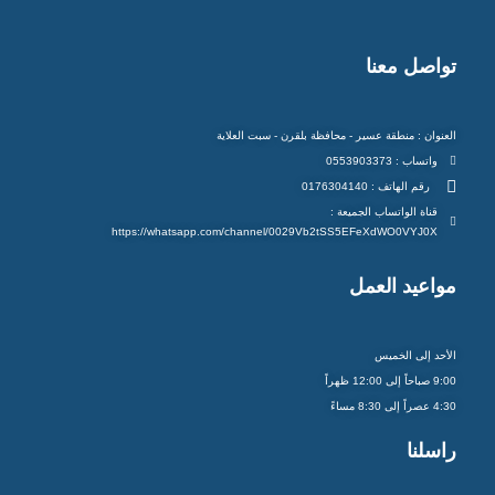
تواصل معنا
العنوان : منطقة عسير - محافظة بلقرن - سبت العلاية
واتساب : 0553903373
رقم الهاتف : 0176304140
قناة الواتساب الجميعة :
https://whatsapp.com/channel/0029Vb2tSS5EFeXdWO0VYJ0X
مواعيد العمل
الأحد إلى الخميس
9:00 صباحاً إلى 12:00 ظهراً
4:30 عصراً إلى 8:30 مساءً
راسلنا