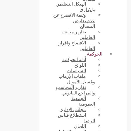
الهيكل التنظيمي
والإداري
وثيقة الافصاح عن
عدم تعارض
المصالح
تقارير متابعة
العاملين
الافصاح واقرار
العاملين
الحوكمة
أدلة الحوكمة
اللوائح
السياسات
ملفات الإرهاب
وغسيل الأموال
تقارير المحاسب
والمراجع القانوني
الجمعية
العمومية
مجلس الإدارة
استطلاع قياس
الرضا
اللجان