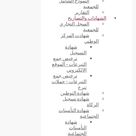
النموذج الشامل
للجمعية
التقارير
الشهادات والتصاريح
السجل التجاري
للجمعية
شهادت المركز
الوطني
شهادة
التسجيل
ترخيص جمع
التبرعات – الموقع
الإلكتروني
ترخيص جمع
التبرعات – حملات
تبرع
شهادة التوطين
شهادة تسجيل
الزكاة
شهادة التأمينات
الجتماعية
شهادة
التأمينات
الجتماعية