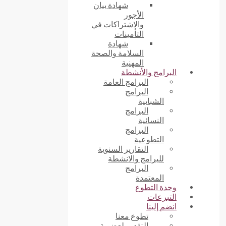
شهادة بيان
الأجور
والاشتراكات في
التأمينات
شهادة
السلامة والصحة
المهنية
البرامج والأنشطة
البرامج العامة
البرامج
الشبابية
البرامج
النسائية
البرامج
التطوعية
التقارير السنوية
للبرامج والانشطة
البرامج
المعتمدة
وحدة التطوع
التبرعات
انضم إلينا
تطوع معنا
التقديم لعضوية