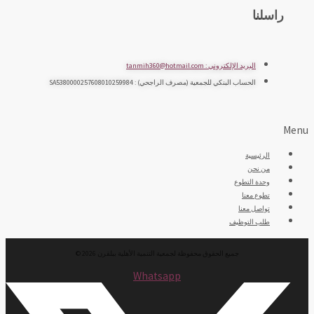
راسلنا
البريد الإلكتروني : tanmih360@hotmail.com
الحساب البنكي للجمعية (مصرف الراجحي) : SA5380000257608010259984
Menu
الرئيسية
من نحن
وحدة التطوع
تطوع معنا
تواصل معنا
طلب التوظيف
جميع الحقوق محفوظة لجمعية التنمية الأهلية ببلقرن 2026 ©
Whatsapp