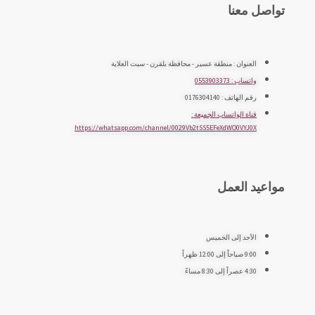
تواصل معنا
العنوان : منطقة عسير - محافظة بلقرن - سبت العلاية
واتساب : 0553903373
رقم الهاتف : 0176304140
قناة الواتساب الجميعة :
https://whatsapp.com/channel/0029Vb2tSS5EFeXdWO0VYJ0X
مواعيد العمل
الأحد إلى الخميس
9:00 صباحاً إلى 12:00 ظهراً
4:30 عصراً إلى 8:30 مساءً