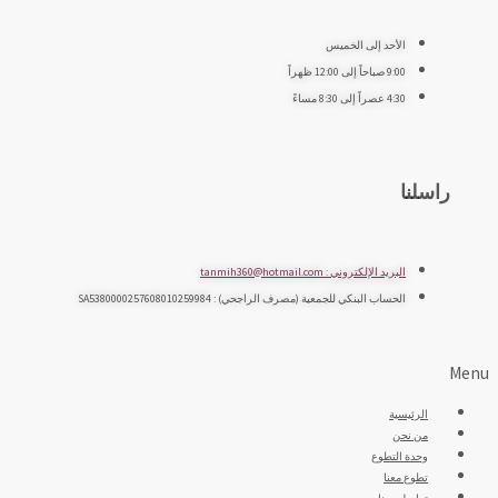
الأحد إلى الخميس
9:00 صباحاً إلى 12:00 ظهراً
4:30 عصراً إلى 8:30 مساءً
راسلنا
البريد الإلكتروني : tanmih360@hotmail.com
الحساب البنكي للجمعية (مصرف الراجحي) : SA5380000257608010259984
Menu
الرئيسية
من نحن
وحدة التطوع
تطوع معنا