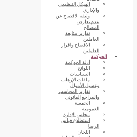
الهيكل التنظيمي
والإداري
وثيقة الافصاح عن
عدم تعارض
المصالح
تقارير متابعة
العاملين
الافصاح واقرار
العاملين
الحوكمة
أدلة الحوكمة
اللوائح
السياسات
ملفات الإرهاب
وغسيل الأموال
تقارير المحاسب
والمراجع القانوني
الجمعية
العمومية
مجلس الإدارة
استطلاع قياس
الرضا
اللجان