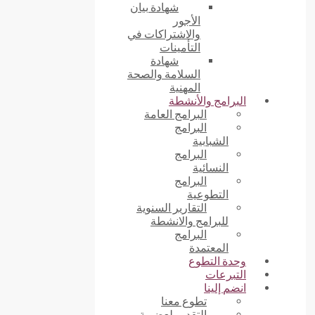
شهادة بيان
الأجور
والاشتراكات في
التأمينات
شهادة
السلامة والصحة
المهنية
البرامج والأنشطة
البرامج العامة
البرامج
الشبابية
البرامج
النسائية
البرامج
التطوعية
التقارير السنوية
للبرامج والانشطة
البرامج
المعتمدة
وحدة التطوع
التبرعات
انضم إلينا
تطوع معنا
التقديم لعضوية