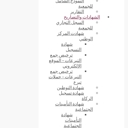
النموذج الشامل
للجمعية
التقارير
الشهادات والتصاريح
السجل التجاري
للجمعية
شهادت المركز
الوطني
شهادة
التسجيل
ترخيص جمع
التبرعات – الموقع
الإلكتروني
ترخيص جمع
التبرعات – حملات
تبرع
شهادة التوطين
شهادة تسجيل
الزكاة
شهادة التأمينات
الجتماعية
شهادة
التأمينات
الجتماعية