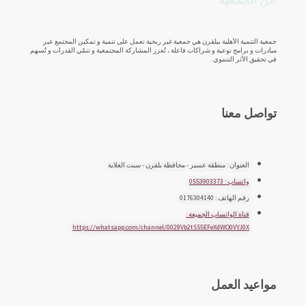
جمعية التنمية الأهلية ببلقرن هي جمعية غير ربحية تعمل على تنمية و تمكين المجتمع عبر
مبادرات و برامج نوعية و شراكات فاعلة ، تُعزز المشاركة المجتمعية و تنمّي القدرات و تُسهم
في تحقيق الأثر التنموي .
تواصل معنا
العنوان : منطقة عسير - محافظة بلقرن - سبت العلاية
واتساب : 0553903373
رقم الهاتف : 0176304140
قناة الواتساب الجميعة :
https://whatsapp.com/channel/0029Vb2tSS5EFeXdWO0VYJ0X
مواعيد العمل