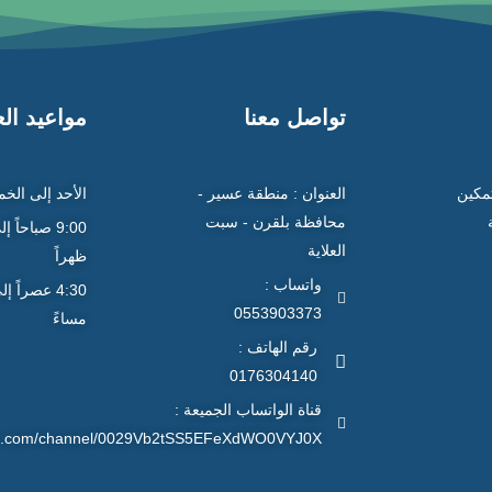
تواصل معنا
مواعيد ال
تمكين
العنوان : منطقة عسير -
الأحد إلى الخ
محافظة بلقرن - سبت
العلاية
ظهراً
واتساب :
0553903373
مساءً
رقم الهاتف :
0176304140
قناة الواتساب الجميعة :
app.com/channel/0029Vb2tSS5EFeXdWO0VYJ0X