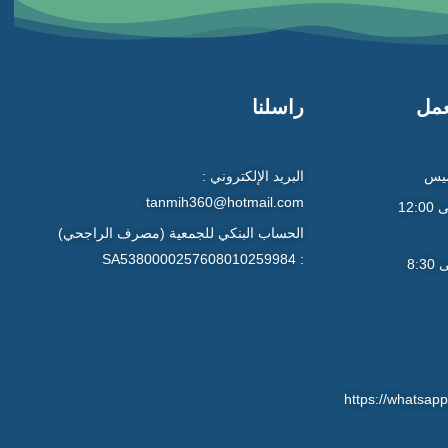
عمل
راسلنا
ميس
البريد الإلكتروني :
tanmih360@hotmail.com
9:00 صباحاً إلى 12:00
الحساب البنكي للجمعية (مصرف الراجحي)
: SA5380000257608010259984
4:30 عصراً إلى 8:30
https://whats