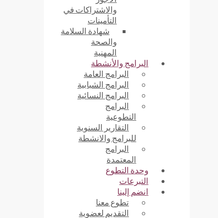
والاشتراكات في
التأمينات
شهادة السلامة
والصحة
المهنية
البرامج والأنشطة
البرامج العامة
البرامج الشبابية
البرامج النسائية
البرامج
التطوعية
التقارير السنوية
للبرامج والانشطة
البرامج
المعتمدة
وحدة التطوع
التبرعات
انضم إلينا
تطوع معنا
التقديم لعضوية