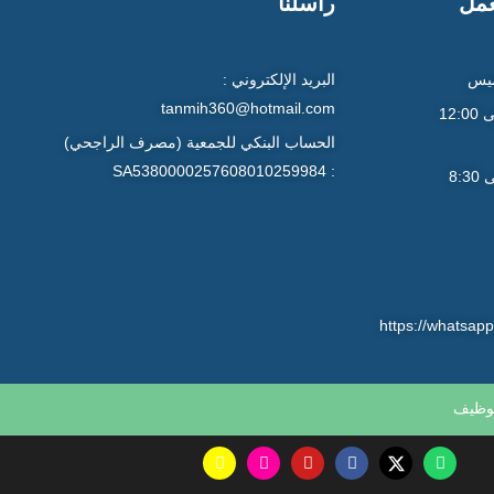
عمل
راسلنا
ميس
البريد الإلكتروني :
tanmih360@hotmail.com
9:00 صباحاً إلى 12:00
الحساب البنكي للجمعية (مصرف الراجحي)
: SA5380000257608010259984
4:30 عصراً إلى 8:30
https://whats
وظيف
S
I
Y
F
W
n
n
o
a
h
a
s
u
c
a