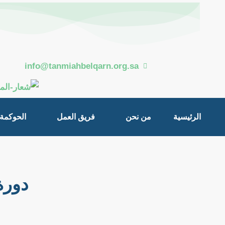
خطي
Post
لى
navigation
لمحتوى
info@tanmiahbelqarn.org.sa
الرئيسية
من نحن
فريق العمل
الحوكمة
دورة