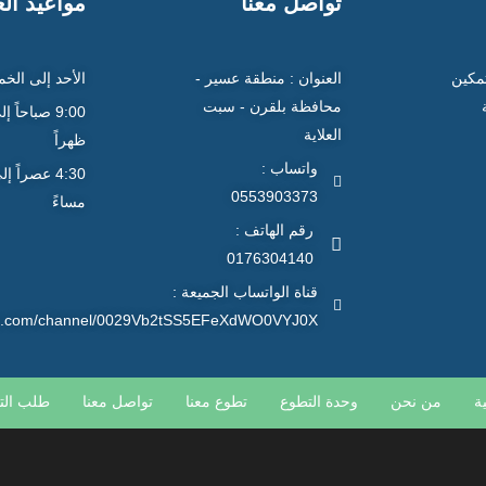
تواصل معنا
مواعيد ال
تمكين
العنوان : منطقة عسير -
الأحد إلى الخ
محافظة بلقرن - سبت
العلاية
ظهراً
واتساب :
0553903373
مساءً
رقم الهاتف :
0176304140
قناة الواتساب الجميعة :
app.com/channel/0029Vb2tSS5EFeXdWO0VYJ0X
ة
من نحن
وحدة التطوع
تطوع معنا
تواصل معنا
طلب الت