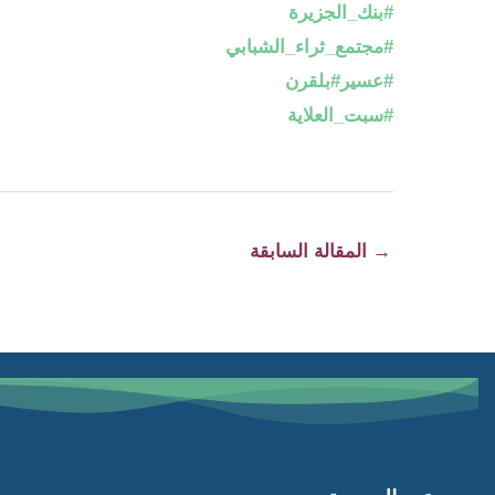
#بنك_الجزيرة
#مجتمع_ثراء_الشبابي
#عسير
#بلقرن
#سبت_العلاية
→
المقالة السابقة