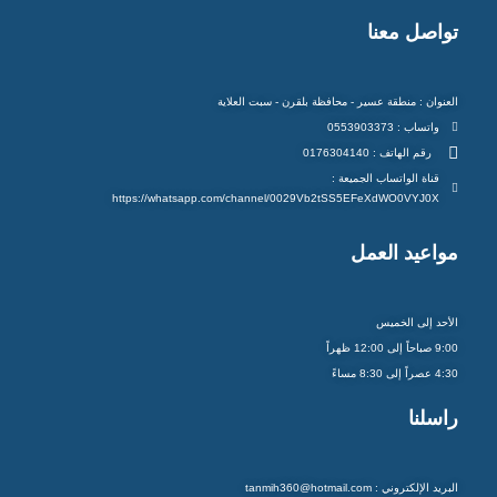
تواصل معنا
العنوان : منطقة عسير - محافظة بلقرن - سبت العلاية
واتساب : 0553903373
رقم الهاتف : 0176304140
قناة الواتساب الجميعة :
https://whatsapp.com/channel/0029Vb2tSS5EFeXdWO0VYJ0X
مواعيد العمل
الأحد إلى الخميس
9:00 صباحاً إلى 12:00 ظهراً
4:30 عصراً إلى 8:30 مساءً
راسلنا
البريد الإلكتروني : tanmih360@hotmail.com