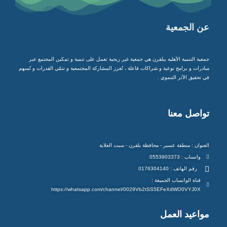
عن الجمعية
جمعية التنمية الأهلية ببلقرن هي جمعية غير ربحية تعمل على تنمية و تمكين المجتمع عبر
مبادرات و برامج نوعية و شراكات فاعلة ، تُعزز المشاركة المجتمعية و تنمّي القدرات و تُسهم
في تحقيق الأثر التنموي .
تواصل معنا
العنوان : منطقة عسير - محافظة بلقرن - سبت العلاية
واتساب : 0553903373
رقم الهاتف : 0176304140
قناة الواتساب الجميعة :
https://whatsapp.com/channel/0029Vb2tSS5EFeXdWO0VYJ0X
مواعيد العمل