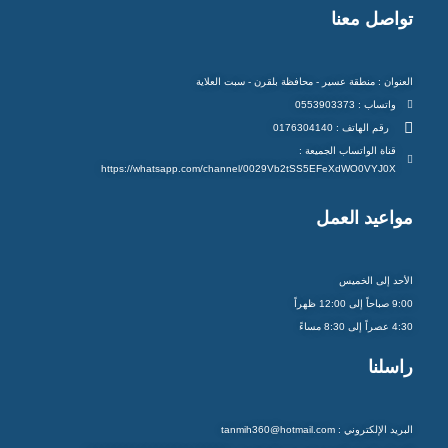
تواصل معنا
العنوان : منطقة عسير - محافظة بلقرن - سبت العلاية
واتساب : 0553903373
رقم الهاتف : 0176304140
قناة الواتساب الجميعة :
https://whatsapp.com/channel/0029Vb2tSS5EFeXdWO0VYJ0X
مواعيد العمل
الأحد إلى الخميس
9:00 صباحاً إلى 12:00 ظهراً
4:30 عصراً إلى 8:30 مساءً
راسلنا
البريد الإلكتروني : tanmih360@hotmail.com