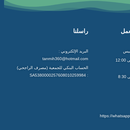
عمل
راسلنا
ميس
البريد الإلكتروني :
tanmih360@hotmail.com
9:00 صباحاً إلى 12:00
الحساب البنكي للجمعية (مصرف الراجحي)
: SA5380000257608010259984
4:30 عصراً إلى 8:30
https://whats