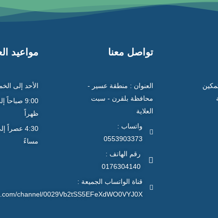
تواصل معنا
مواعيد ال
تمكين
العنوان : منطقة عسير -
الأحد إلى الخ
محافظة بلقرن - سبت
العلاية
ظهراً
واتساب :
0553903373
مساءً
رقم الهاتف :
0176304140
قناة الواتساب الجميعة :
app.com/channel/0029Vb2tSS5EFeXdWO0VYJ0X