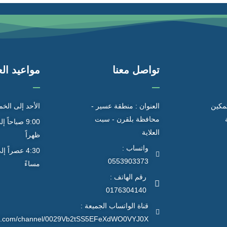
تواصل معنا
مواعيد ال
تمكين
العنوان : منطقة عسير -
الأحد إلى الخ
محافظة بلقرن - سبت
العلاية
ظهراً
واتساب :
0553903373
مساءً
رقم الهاتف :
0176304140
قناة الواتساب الجميعة :
app.com/channel/0029Vb2tSS5EFeXdWO0VYJ0X