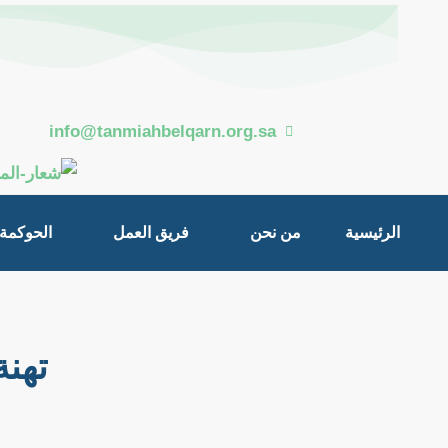
خطي
Post
لى
navigation
لمحتوى
info@tanmiahbelqarn.org.sa
الرئيسية
من نحن
فريق العمل
الحوكمة
تهنة