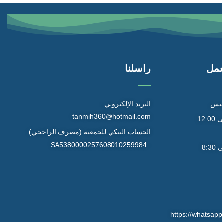
عمل
راسلنا
ميس
البريد الإلكتروني :
tanmih360@hotmail.com
9:00 صباحاً إلى 12:00
الحساب البنكي للجمعية (مصرف الراجحي)
: SA5380000257608010259984
4:30 عصراً إلى 8:30
https://whats