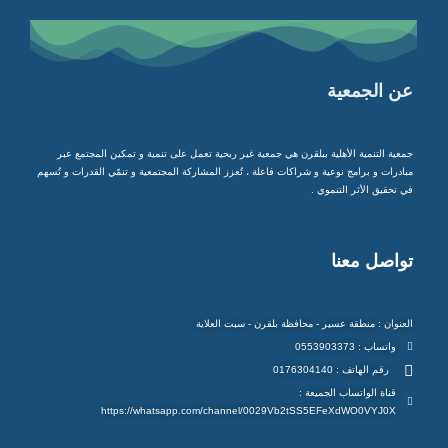
عن الجمعية
جمعية التنمية الأهلية ببلقرن هي جمعية غير ربحية تعمل على تنمية و تمكين المجتمع عبر
مبادرات و برامج نوعية و شراكات فاعلة ، تُعزز المشاركة المجتمعية و تنمّي القدرات و تُسهم
في تحقيق الأثر التنموي .
تواصل معنا
العنوان : منطقة عسير - محافظة بلقرن - سبت العلاية
واتساب : 0553903373
رقم الهاتف : 0176304140
قناة الواتساب الجميعة :
https://whatsapp.com/channel/0029Vb2tSS5EFeXdWO0VYJ0X