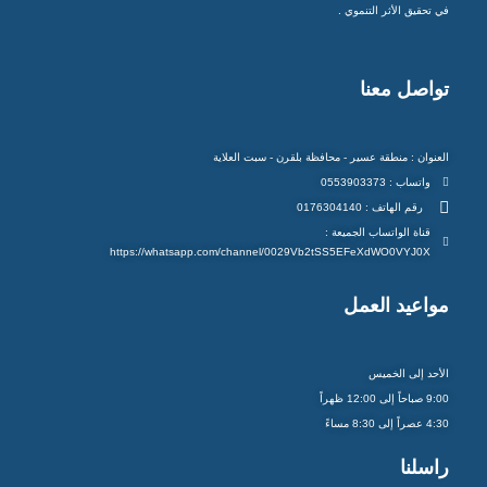
في تحقيق الأثر التنموي .
تواصل معنا
العنوان : منطقة عسير - محافظة بلقرن - سبت العلاية
واتساب : 0553903373
رقم الهاتف : 0176304140
قناة الواتساب الجميعة :
https://whatsapp.com/channel/0029Vb2tSS5EFeXdWO0VYJ0X
مواعيد العمل
الأحد إلى الخميس
9:00 صباحاً إلى 12:00 ظهراً
4:30 عصراً إلى 8:30 مساءً
راسلنا