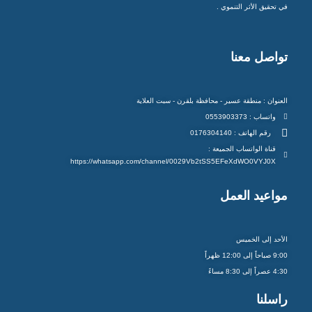
في تحقيق الأثر التنموي .
تواصل معنا
العنوان : منطقة عسير - محافظة بلقرن - سبت العلاية
واتساب : 0553903373
رقم الهاتف : 0176304140
قناة الواتساب الجميعة :
https://whatsapp.com/channel/0029Vb2tSS5EFeXdWO0VYJ0X
مواعيد العمل
الأحد إلى الخميس
9:00 صباحاً إلى 12:00 ظهراً
4:30 عصراً إلى 8:30 مساءً
راسلنا