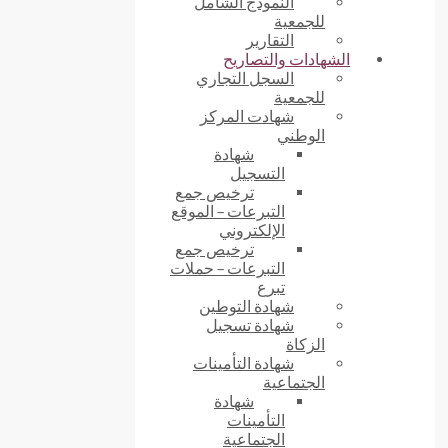
النموذج الشامل
للجمعية
التقارير
الشهادات والتصاريح
السجل التجاري
للجمعية
شهادت المركز
الوطني
شهادة
التسجيل
ترخيص جمع
التبرعات – الموقع
الإلكتروني
ترخيص جمع
التبرعات – حملات
تبرع
شهادة التوطين
شهادة تسجيل
الزكاة
شهادة التأمينات
الجتماعية
شهادة
التأمينات
الجتماعية