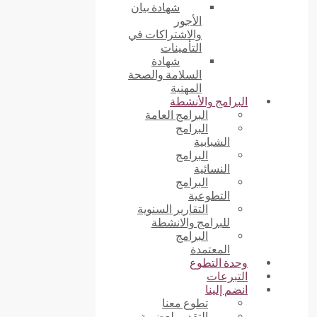
شهادة بيان
الأجور
والاشتراكات في
التأمينات
شهادة
السلامة والصحة
المهنية
البرامج والأنشطة
البرامج العامة
البرامج
الشبابية
البرامج
النسائية
البرامج
التطوعية
التقارير السنوية
للبرامج والانشطة
البرامج
المعتمدة
وحدة التطوع
التبرعات
انضم إلينا
تطوع معنا
التقديم لعضوية