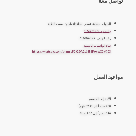
تواصل معنا
العنوان : منطقة عسير - محافظة بلقرن - سبت العلاية
واتساب : 0553903373
رقم الهاتف : 0176304140
قناة الواتساب الجميعة :
https://whatsapp.com/channel/0029Vb2tSS5EFeXdWO0VYJ0X
مواعيد العمل
الأحد إلى الخميس
9:00 صباحاً إلى 12:00 ظهراً
4:30 عصراً إلى 8:30 مساءً