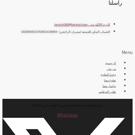
راسلنا
البريد الإلكتروني : tanmih360@hotmail.com
الحساب البنكي للجمعية (مصرف الراجحي) : SA5380000257608010259984
Menu
الرئيسية
من نحن
وحدة التطوع
تطوع معنا
تواصل معنا
طلب التوظيف
جميع الحقوق محفوظة لجمعية التنمية الأهلية ببلقرن 2026 ©
Whatsapp