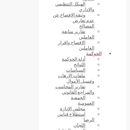
الهيكل التنظيمي
والإداري
وثيقة الافصاح عن
عدم تعارض
المصالح
تقارير متابعة
العاملين
الافصاح واقرار
العاملين
الحوكمة
أدلة الحوكمة
اللوائح
السياسات
ملفات الإرهاب
وغسيل الأموال
تقارير المحاسب
والمراجع القانوني
الجمعية
العمومية
مجلس الإدارة
استطلاع قياس
الرضا
اللجان