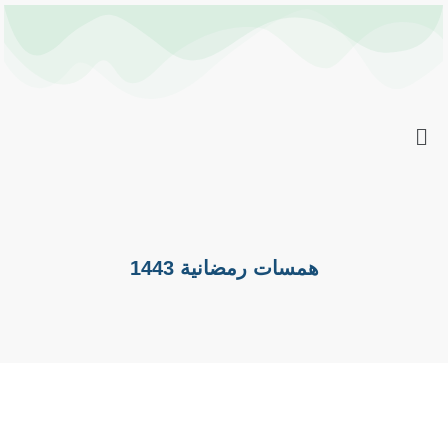
خطي
Post
لى
navigation
لمحتوى
همسات رمضانية 1443