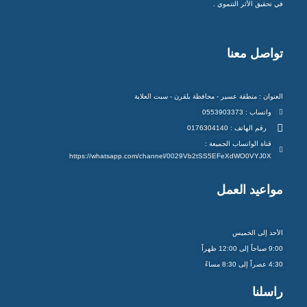
في تحقيق الأثر التنموي .
تواصل معنا
العنوان : منطقة عسير - محافظة بلقرن - سبت العلاية
واتساب : 0553903373
رقم الهاتف : 0176304140
قناة الواتساب الجميعة :
https://whatsapp.com/channel/0029Vb2tSS5EFeXdWO0VYJ0X
مواعيد العمل
الأحد إلى الخميس
9:00 صباحاً إلى 12:00 ظهراً
4:30 عصراً إلى 8:30 مساءً
راسلنا