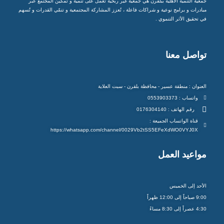
جمعية التنمية الأهلية ببلقرن هي جمعية غير ربحية تعمل على تنمية و تمكين المجتمع عبر
مبادرات و برامج نوعية و شراكات فاعلة ، تُعزز المشاركة المجتمعية و تنمّي القدرات و تُسهم
في تحقيق الأثر التنموي .
تواصل معنا
العنوان : منطقة عسير - محافظة بلقرن - سبت العلاية
واتساب : 0553903373
رقم الهاتف : 0176304140
قناة الواتساب الجميعة :
https://whatsapp.com/channel/0029Vb2tSS5EFeXdWO0VYJ0X
مواعيد العمل
الأحد إلى الخميس
9:00 صباحاً إلى 12:00 ظهراً
4:30 عصراً إلى 8:30 مساءً