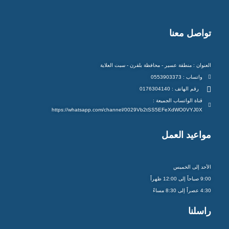
تواصل معنا
العنوان : منطقة عسير - محافظة بلقرن - سبت العلاية
واتساب : 0553903373
رقم الهاتف : 0176304140
قناة الواتساب الجميعة :
https://whatsapp.com/channel/0029Vb2tSS5EFeXdWO0VYJ0X
مواعيد العمل
الأحد إلى الخميس
9:00 صباحاً إلى 12:00 ظهراً
4:30 عصراً إلى 8:30 مساءً
راسلنا