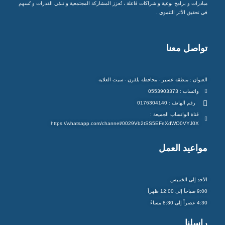
مبادرات و برامج نوعية و شراكات فاعلة ، تُعزز المشاركة المجتمعية و تنمّي القدرات و تُسهم
في تحقيق الأثر التنموي .
تواصل معنا
العنوان : منطقة عسير - محافظة بلقرن - سبت العلاية
واتساب : 0553903373
رقم الهاتف : 0176304140
قناة الواتساب الجميعة :
https://whatsapp.com/channel/0029Vb2tSS5EFeXdWO0VYJ0X
مواعيد العمل
الأحد إلى الخميس
9:00 صباحاً إلى 12:00 ظهراً
4:30 عصراً إلى 8:30 مساءً
راسلنا