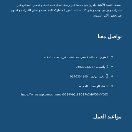
جمعية التنمية الأهلية ببلقرن هي جمعية غير ربحية تعمل على تنمية و تمكين المجتمع عبر
مبادرات و برامج نوعية و شراكات فاعلة ، تُعزز المشاركة المجتمعية و تنمّي القدرات و تُسهم
في تحقيق الأثر التنموي .
تواصل معنا
العنوان : منطقة عسير - محافظة بلقرن - سبت العلاية
واتساب : 0553903373
رقم الهاتف : 0176304140
قناة الواتساب الجميعة :
https://whatsapp.com/channel/0029Vb2tSS5EFeXdWO0VYJ0X
مواعيد العمل