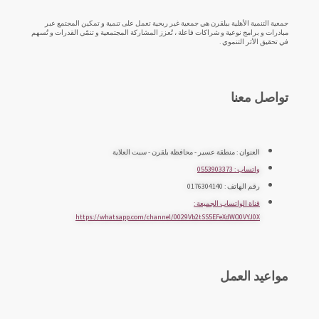
جمعية التنمية الأهلية ببلقرن هي جمعية غير ربحية تعمل على تنمية و تمكين المجتمع عبر
مبادرات و برامج نوعية و شراكات فاعلة ، تُعزز المشاركة المجتمعية و تنمّي القدرات و تُسهم
في تحقيق الأثر التنموي .
تواصل معنا
العنوان : منطقة عسير - محافظة بلقرن - سبت العلاية
واتساب : 0553903373
رقم الهاتف : 0176304140
قناة الواتساب الجميعة :
https://whatsapp.com/channel/0029Vb2tSS5EFeXdWO0VYJ0X
مواعيد العمل