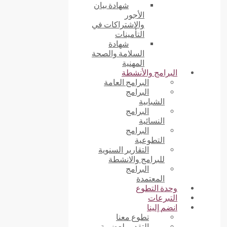
شهادة بيان
الأجور
والاشتراكات في
التأمينات
شهادة
السلامة والصحة
المهنية
البرامج والأنشطة
البرامج العامة
البرامج
الشبابية
البرامج
النسائية
البرامج
التطوعية
التقارير السنوية
للبرامج والانشطة
البرامج
المعتمدة
وحدة التطوع
التبرعات
انضم إلينا
تطوع معنا
التقديم لعضوية