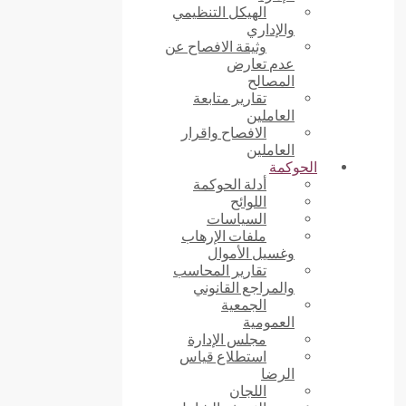
الهيكل التنظيمي
والإداري
وثيقة الافصاح عن
عدم تعارض
المصالح
تقارير متابعة
العاملين
الافصاح واقرار
العاملين
الحوكمة
أدلة الحوكمة
اللوائح
السياسات
ملفات الإرهاب
وغسيل الأموال
تقارير المحاسب
والمراجع القانوني
الجمعية
العمومية
مجلس الإدارة
استطلاع قياس
الرضا
اللجان