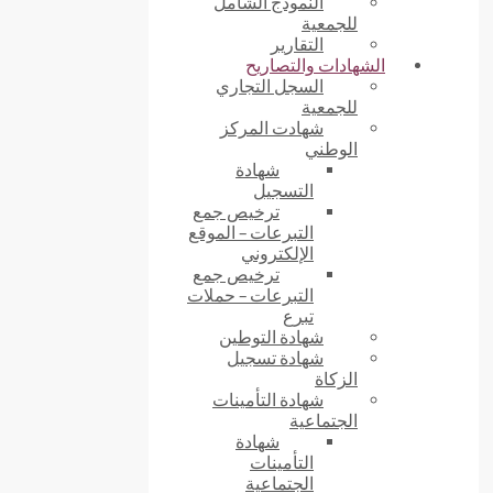
النموذج الشامل
للجمعية
التقارير
الشهادات والتصاريح
السجل التجاري
للجمعية
شهادت المركز
الوطني
شهادة
التسجيل
ترخيص جمع
التبرعات – الموقع
الإلكتروني
ترخيص جمع
التبرعات – حملات
تبرع
شهادة التوطين
شهادة تسجيل
الزكاة
شهادة التأمينات
الجتماعية
شهادة
التأمينات
الجتماعية