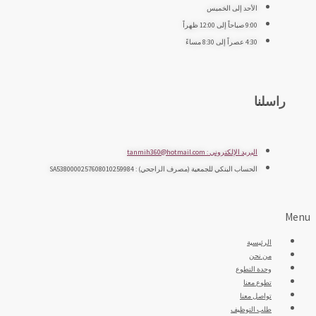
الأحد إلى الخميس
9:00 صباحاً إلى 12:00 ظهراً
4:30 عصراً إلى 8:30 مساءً
راسلنا
البريد الإلكتروني : tanmih360@hotmail.com
الحساب البنكي للجمعية (مصرف الراجحي) : SA5380000257608010259984
Menu
الرئيسية
من نحن
وحدة التطوع
تطوع معنا
تواصل معنا
طلب التوظيف