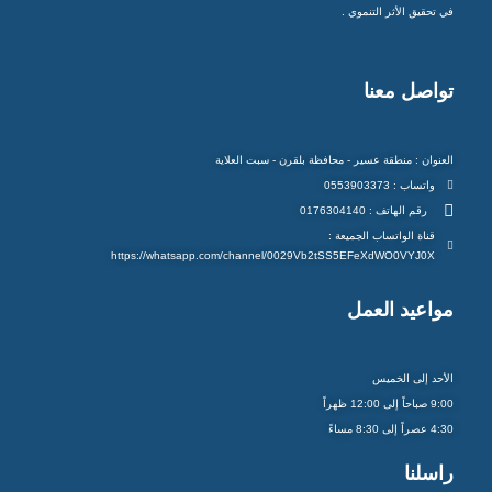
في تحقيق الأثر التنموي .
تواصل معنا
العنوان : منطقة عسير - محافظة بلقرن - سبت العلاية
واتساب : 0553903373
رقم الهاتف : 0176304140
قناة الواتساب الجميعة :
https://whatsapp.com/channel/0029Vb2tSS5EFeXdWO0VYJ0X
مواعيد العمل
الأحد إلى الخميس
9:00 صباحاً إلى 12:00 ظهراً
4:30 عصراً إلى 8:30 مساءً
راسلنا