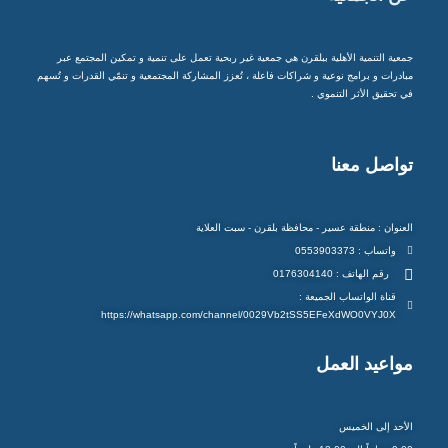
جمعية التنمية الأهلية ببلقرن هي جمعية غير ربحية تعمل على تنمية و تمكين المجتمع عبر
مبادرات و برامج نوعية و شراكات فاعلة ، تُعزز المشاركة المجتمعية و تنمّي القدرات و تُسهم
في تحقيق الأثر التنموي .
تواصل معنا
العنوان : منطقة عسير - محافظة بلقرن - سبت العلاية
واتساب : 0553903373
رقم الهاتف : 0176304140
قناة الواتساب الجميعة :
https://whatsapp.com/channel/0029Vb2tSS5EFeXdWO0VYJ0X
مواعيد العمل
الأحد إلى الخميس