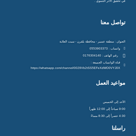
في تحقيق الأثر التنموي .
تواصل معنا
العنوان : منطقة عسير - محافظة بلقرن - سبت العلاية
واتساب : 0553903373
رقم الهاتف : 0176304140
قناة الواتساب الجميعة :
https://whatsapp.com/channel/0029Vb2tSS5EFeXdWO0VYJ0X
مواعيد العمل
الأحد إلى الخميس
9:00 صباحاً إلى 12:00 ظهراً
4:30 عصراً إلى 8:30 مساءً
راسلنا