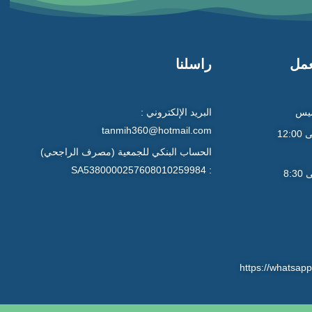
عمل
راسلنا
ميس
البريد الإلكتروني :
tanmih360@hotmail.com
9:00 صباحاً إلى 12:00
الحساب البنكي للجمعية (مصرف الراجحي)
: SA5380000257608010259984
4:30 عصراً إلى 8:30
https://whats