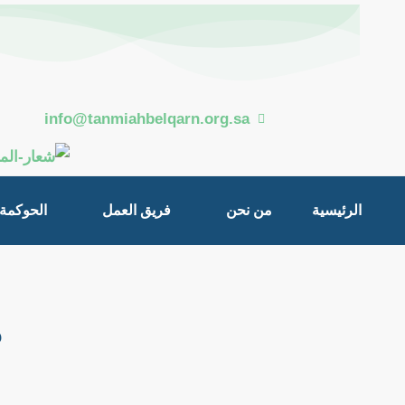
خطي
Post
لى
navigation
لمحتوى
info@tanmiahbelqarn.org.sa
الرئيسية
من نحن
فريق العمل
الحوكمة
م