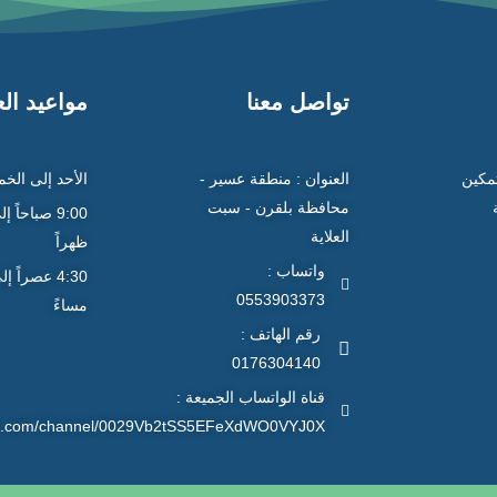
تواصل معنا
مواعيد ال
تمكين
العنوان : منطقة عسير -
الأحد إلى الخ
محافظة بلقرن - سبت
العلاية
ظهراً
واتساب :
0553903373
مساءً
رقم الهاتف :
0176304140
قناة الواتساب الجميعة :
app.com/channel/0029Vb2tSS5EFeXdWO0VYJ0X