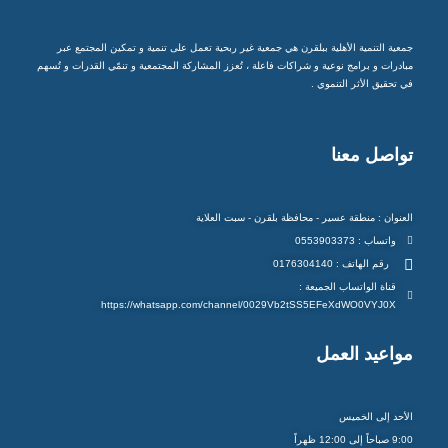
جمعية التنمية الأهلية ببلقرن هي جمعية غير ربحية تعمل على تنمية و تمكين المجتمع عبر
مبادرات و برامج نوعية و شراكات فاعلة ، تُعزز المشاركة المجتمعية و تنمّي القدرات و تُسهم
في تحقيق الأثر التنموي .
تواصل معنا
العنوان : منطقة عسير - محافظة بلقرن - سبت العلاية
واتساب : 0553903373
رقم الهاتف : 0176304140
قناة الواتساب الجميعة :
https://whatsapp.com/channel/0029Vb2tSS5EFeXdWO0VYJ0X
مواعيد العمل
الأحد إلى الخميس
9:00 صباحاً إلى 12:00 ظهراً