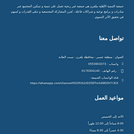
جمعية التنمية الأهلية ببلقرن هي جمعية غير ربحية تعمل على تنمية و تمكين المجتمع عبر
مبادرات و برامج نوعية و شراكات فاعلة ، تُعزز المشاركة المجتمعية و تنمّي القدرات و تُسهم
في تحقيق الأثر التنموي .
تواصل معنا
العنوان : منطقة عسير - محافظة بلقرن - سبت العلاية
واتساب : 0553903373
رقم الهاتف : 0176304140
قناة الواتساب الجميعة :
https://whatsapp.com/channel/0029Vb2tSS5EFeXdWO0VYJ0X
مواعيد العمل
الأحد إلى الخميس
9:00 صباحاً إلى 12:00 ظهراً
4:30 عصراً إلى 8:30 مساءً