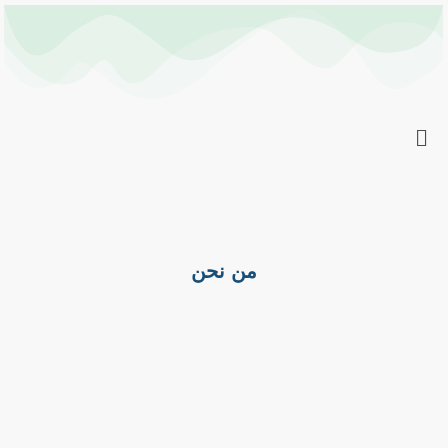
خطي
لى
لمحتوى
من نحن