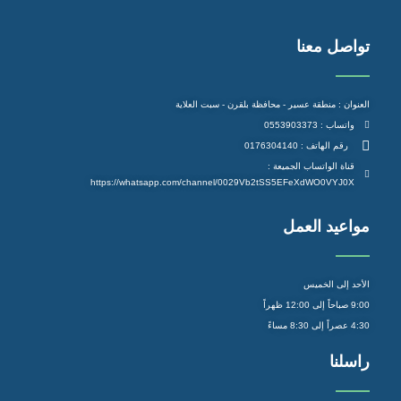
تواصل معنا
العنوان : منطقة عسير - محافظة بلقرن - سبت العلاية
واتساب : 0553903373
رقم الهاتف : 0176304140
قناة الواتساب الجميعة :
https://whatsapp.com/channel/0029Vb2tSS5EFeXdWO0VYJ0X
مواعيد العمل
الأحد إلى الخميس
9:00 صباحاً إلى 12:00 ظهراً
4:30 عصراً إلى 8:30 مساءً
راسلنا