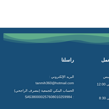
عمل
راسلنا
ميس
البريد الإلكتروني :
tanmih360@hotmail.com
9:00 صباحاً إلى 12:00
الحساب البنكي للجمعية (مصرف الراجحي)
: SA5380000257608010259984
4:30 عصراً إلى 8:30