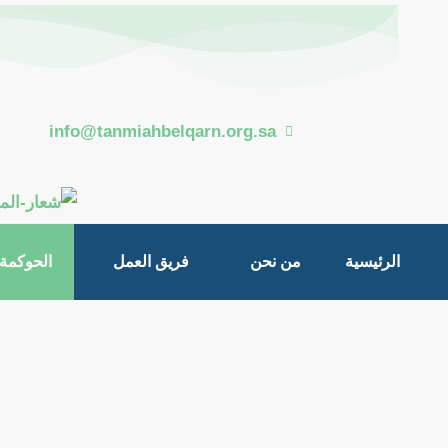
خطي
لى
لمحتوى
info@tanmiahbelqarn.org.sa
الرئيسية
من نحن
فريق العمل
الحوكمة