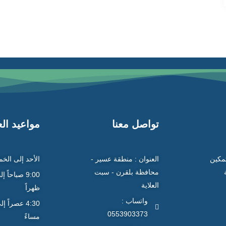
تواصل معنا
مواعيد ال
تمكين
العنوان : منطقة عسير -
الأحد إلى الخ
محافظة بلقرن - سبت
العلاية
ظهراً
واتساب :
0553903373
مساءً