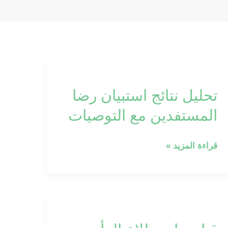
t
a
k
m
تحليل
نتائج
تحليل نتائج استبيان رضا
استبيان
رضا
المستفدين مع التوصيات
المستفدين
مع
قراءة المزيد »
التوصيات
قياس
استطلاع