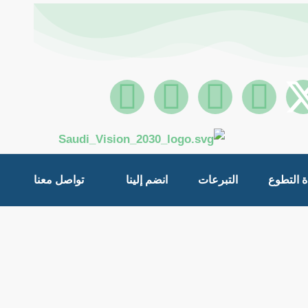
S
I
Y
F
n
n
o
a
a
s
u
c
 التطوع
التبرعات
انضم إلينا
تواصل معنا
p
t
t
e
c
a
u
b
h
g
b
o
a
r
e
o